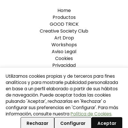
Home
Productos
GOOD TRICK
Creative Society Club
Art Drop
Workshops
Aviso Legal
Cookies
Privacidad
Términos y Condiciones de Venta
Utilizamos cookies propias y de terceros para fines
Mapa Web
analíticos y para mostrarle publicidad personalizada
Hita
en base a un perfil elaborado a partir de sus hábitos
Contacto
de navegación. Puede aceptar todas las cookies
Volver al sitio
pulsando 'Aceptar', rechazarlas en 'Rechazar' o
configurar sus preferencias en 'Configurar'. Para más
información, consulte nuestra
Política de Cookies
.
Powered by
Rechazar
Configurar
Aceptar